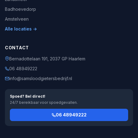
Badhoevedorp
Amstelveen
Alle locaties →
CONTACT
Bernadottelaan 191, 2037 GP Haarlem
06 48949222
info@samsloodgietersbedrijf.nl
Spoed? Bel direct!
24/7 bereikbaar voor spoedgevallen.
06 48949222