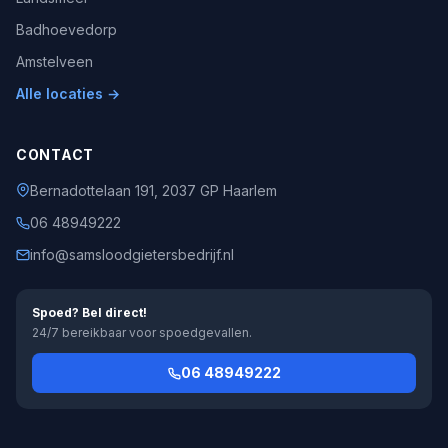
Badhoevedorp
Amstelveen
Alle locaties →
CONTACT
Bernadottelaan 191, 2037 GP Haarlem
06 48949222
info@samsloodgietersbedrijf.nl
Spoed? Bel direct!
24/7 bereikbaar voor spoedgevallen.
06 48949222