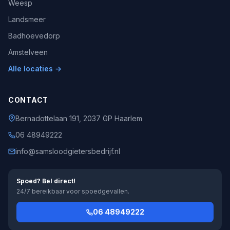
Weesp
Landsmeer
Badhoevedorp
Amstelveen
Alle locaties →
CONTACT
Bernadottelaan 191, 2037 GP Haarlem
06 48949222
info@samsloodgietersbedrijf.nl
Spoed? Bel direct!
24/7 bereikbaar voor spoedgevallen.
06 48949222