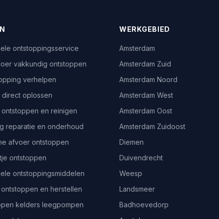
EN
WERKGEBIED
ele ontstoppingsservice
Amsterdam
oer vakkundig ontstoppen
Amsterdam Zuid
topping verhelpen
Amsterdam Noord
 direct oplossen
Amsterdam West
 ontstoppen en reinigen
Amsterdam Oost
g reparatie en onderhoud
Amsterdam Zuidoost
e afvoer ontstoppen
Diemen
je ontstoppen
Duivendrecht
nele ontstoppingsmiddelen
Weesp
ontstoppen en herstellen
Landsmeer
pen kelders leegpompen
Badhoevedorp