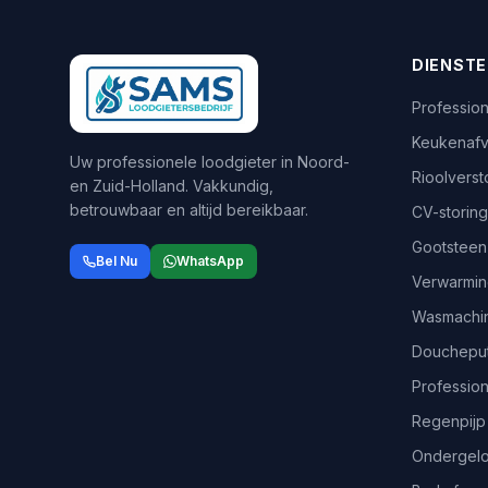
DIENST
Profession
Keukenafv
Uw professionele loodgieter in Noord-
Rioolvers
en Zuid-Holland. Vakkundig,
betrouwbaar en altijd bereikbaar.
CV-storing
Gootsteen
Bel Nu
WhatsApp
Verwarmin
Wasmachin
Doucheput
Professio
Regenpijp 
Ondergelo