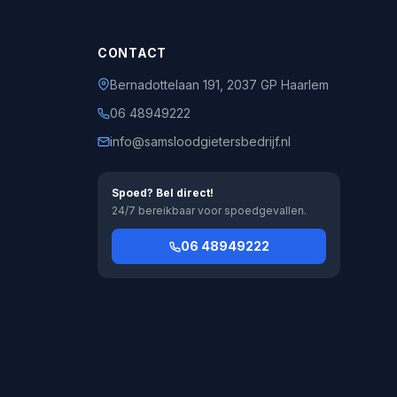
CONTACT
Bernadottelaan 191, 2037 GP Haarlem
06 48949222
info@samsloodgietersbedrijf.nl
Spoed? Bel direct!
24/7 bereikbaar voor spoedgevallen.
06 48949222