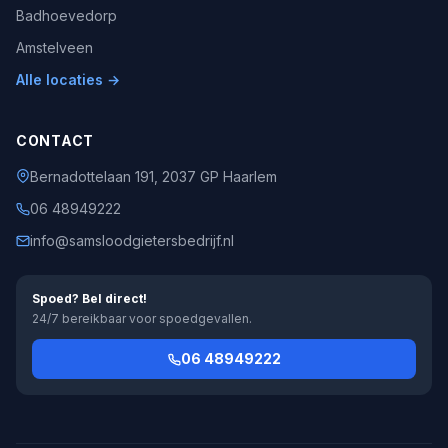
Badhoevedorp
Amstelveen
Alle locaties →
CONTACT
Bernadottelaan 191, 2037 GP Haarlem
06 48949222
info@samsloodgietersbedrijf.nl
Spoed? Bel direct!
24/7 bereikbaar voor spoedgevallen.
06 48949222