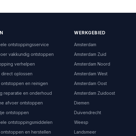
EN
WERKGEBIED
ele ontstoppingsservice
Amsterdam
oer vakkundig ontstoppen
Amsterdam Zuid
topping verhelpen
Amsterdam Noord
 direct oplossen
Amsterdam West
 ontstoppen en reinigen
Amsterdam Oost
g reparatie en onderhoud
Amsterdam Zuidoost
e afvoer ontstoppen
Diemen
je ontstoppen
Duivendrecht
nele ontstoppingsmiddelen
Weesp
ontstoppen en herstellen
Landsmeer