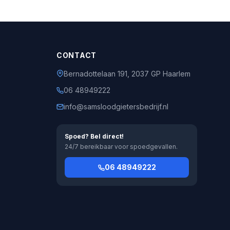
CONTACT
Bernadottelaan 191, 2037 GP Haarlem
06 48949222
info@samsloodgietersbedrijf.nl
Spoed? Bel direct!
24/7 bereikbaar voor spoedgevallen.
06 48949222