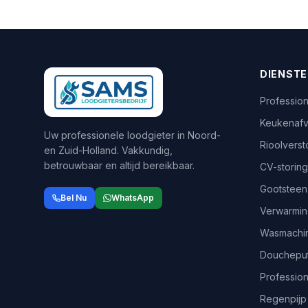
DIENST
Profession
Keukenafv
Uw professionele loodgieter in Noord-
Rioolvers
en Zuid-Holland. Vakkundig,
betrouwbaar en altijd bereikbaar.
CV-storing
Gootsteen
Bel Nu
WhatsApp
Verwarmin
Wasmachin
Doucheput
Professio
Regenpijp 