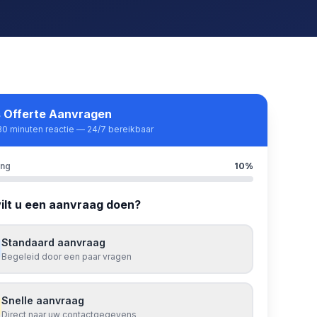
s Offerte Aanvragen
30 minuten reactie — 24/7 bereikbaar
ang
10
%
ilt u een aanvraag doen?
Standaard aanvraag
Begeleid door een paar vragen
Snelle aanvraag
Direct naar uw contactgegevens