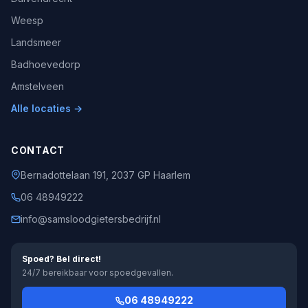
Weesp
Landsmeer
Badhoevedorp
Amstelveen
Alle locaties →
CONTACT
Bernadottelaan 191, 2037 GP Haarlem
06 48949222
info@samsloodgietersbedrijf.nl
Spoed? Bel direct!
24/7 bereikbaar voor spoedgevallen.
06 48949222