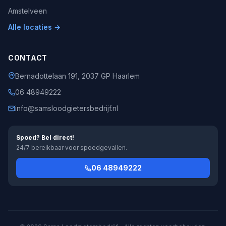
Amstelveen
Alle locaties →
CONTACT
Bernadottelaan 191, 2037 GP Haarlem
06 48949222
info@samsloodgietersbedrijf.nl
Spoed? Bel direct!
24/7 bereikbaar voor spoedgevallen.
06 48949222