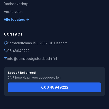
Badhoevedorp
Amstelveen
Alle locaties →
CONTACT
Bernadottelaan 191, 2037 GP Haarlem
06 48949222
info@samsloodgietersbedrijf.nl
Spoed? Bel direct!
24/7 bereikbaar voor spoedgevallen.
06 48949222