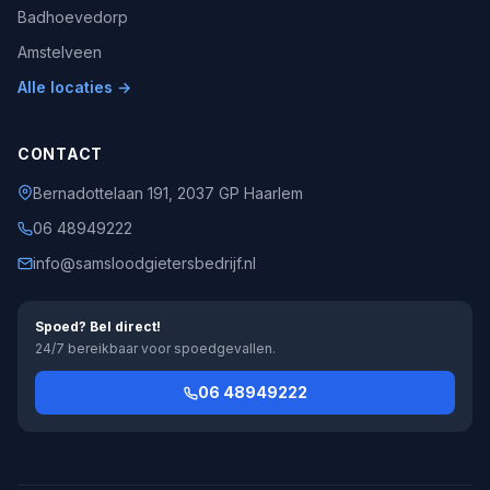
Badhoevedorp
Amstelveen
Alle locaties →
CONTACT
Bernadottelaan 191, 2037 GP Haarlem
06 48949222
info@samsloodgietersbedrijf.nl
Spoed? Bel direct!
24/7 bereikbaar voor spoedgevallen.
06 48949222